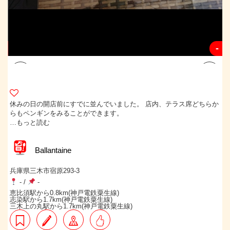
-
-
休みの日の開店前にすでに並んでいました。 店内、テラス席どちらか
らもペンギンをみることができます。
…もっと読む
Ballantaine
兵庫県三木市宿原293-3
-
/
-
恵比須駅から0.8km(神戸電鉄粟生線)
志染駅から1.7km(神戸電鉄粟生線)
三木上の丸駅から1.7km(神戸電鉄粟生線)