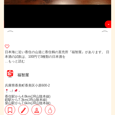
-
-
日本海に近い香住の山道に香住鶴の直売所『福智屋』があります。 日
本酒の試飲は、100円で3種類の日本酒を
…もっと読む
福智屋
兵庫県香美町香美区小原600-2
-
/
-
香住駅から4.8km(JR山陰本線)
鎧駅から7.3km(JR山陰本線)
柴山駅から7.6km(JR山陰本線)