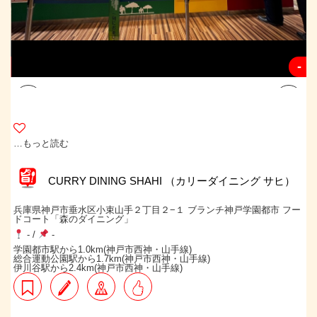
-
-
…もっと読む
CURRY DINING SHAHI （カリーダイニング サヒ）
兵庫県神戸市垂水区小束山手２丁目２−１ ブランチ神戸学園都市 フー
ドコート「森のダイニング」
-
/
-
学園都市駅から1.0km(神戸市西神・山手線)
総合運動公園駅から1.7km(神戸市西神・山手線)
伊川谷駅から2.4km(神戸市西神・山手線)