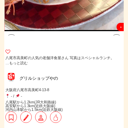
-
-
八尾市高美町の人気の老舗洋食屋さん 写真はスペシャルランチ。
…もっと読む
グリルショップやの
大阪府八尾市高美町4-13-8
-
/
-
八尾駅から1.2km(JR大和路線)
高安駅から1.3km(近鉄大阪線)
河内山本駅から1.5km(近鉄大阪線)