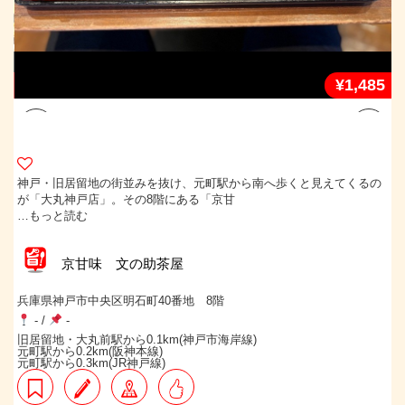
-
¥1,485
神戸・旧居留地の街並みを抜け、元町駅から南へ歩くと見えてくるの
が「大丸神戸店」。その8階にある「京甘
…もっと読む
京甘味 文の助茶屋
兵庫県神戸市中央区明石町40番地 8階
-
/
-
旧居留地・大丸前駅から0.1km(神戸市海岸線)
元町駅から0.2km(阪神本線)
元町駅から0.3km(JR神戸線)