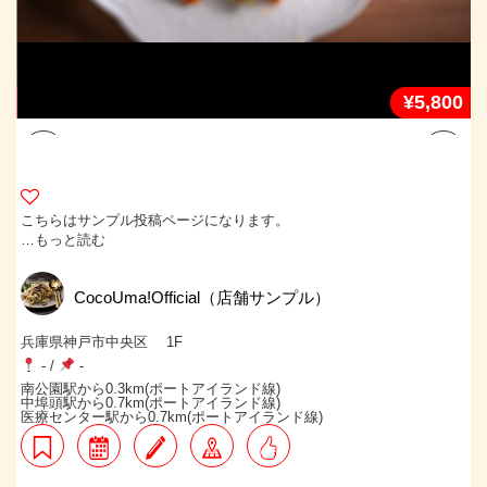
0
¥5,800
こちらはサンプル投稿ページになります。
…もっと読む
CocoUma!Official（店舗サンプル）
兵庫県神戸市中央区 1F
-
/
-
南公園駅から0.3km(ポートアイランド線)
中埠頭駅から0.7km(ポートアイランド線)
医療センター駅から0.7km(ポートアイランド線)