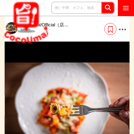
CocoUma!Official（店…
3年前