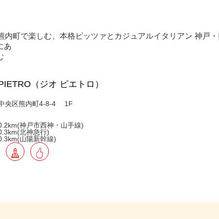
熊内町で楽しむ、本格ピッツァとカジュアルイタリアン 神戸・
にあ
む
O PIETRO（ジオ ピエトロ）
央区熊内町4-8-4 1F
.2km(神戸市西神・山手線)
.3km(北神急行)
.3km(山陽新幹線)