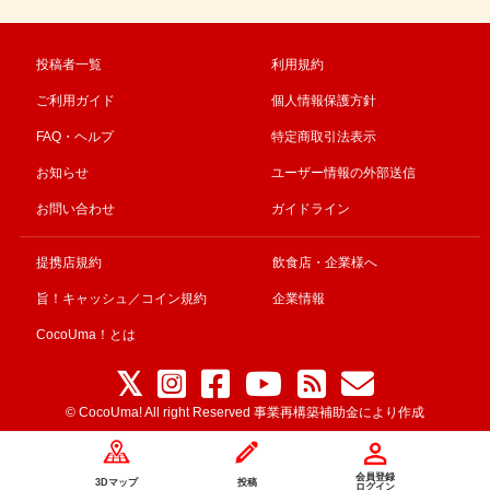
投稿者一覧
利用規約
ご利用ガイド
個人情報保護方針
FAQ・ヘルプ
特定商取引法表示
お知らせ
ユーザー情報の外部送信
お問い合わせ
ガイドライン
提携店規約
飲食店・企業様へ
旨！キャッシュ／コイン規約
企業情報
CocoUma！とは
© CocoUma! All right Reserved 事業再構築補助金により作成
会員登録
3Dマップ
投稿
ログイン