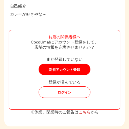
自己紹介
カレーが好きやな～
お店の関係者様へ
CocoUma!にアカウント登録をして、
店舗の情報を充実させませんか？
まだ登録していない
新規アカウント登録
登録が済んでいる
ログイン
※休業、閉業時のご報告は
こちら
から