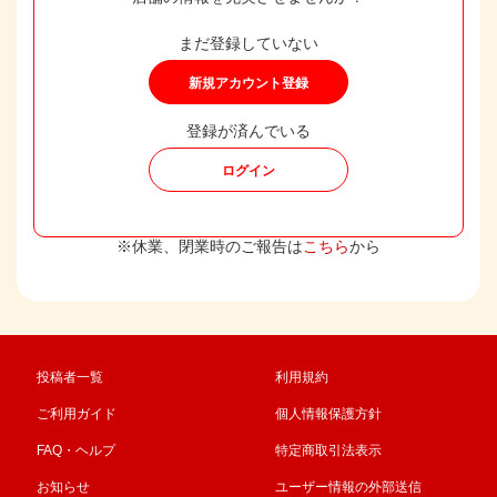
まだ登録していない
新規アカウント登録
登録が済んでいる
ログイン
※休業、閉業時のご報告は
こちら
から
投稿者一覧
利用規約
ご利用ガイド
個人情報保護方針
FAQ・ヘルプ
特定商取引法表示
お知らせ
ユーザー情報の外部送信