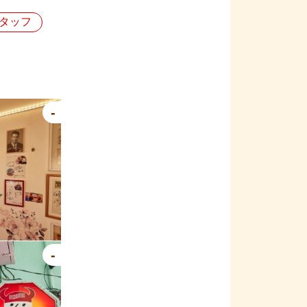
タッフ
-
-