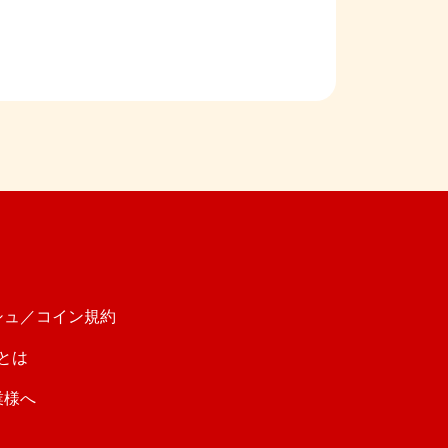
シュ／コイン規約
！とは
業様へ