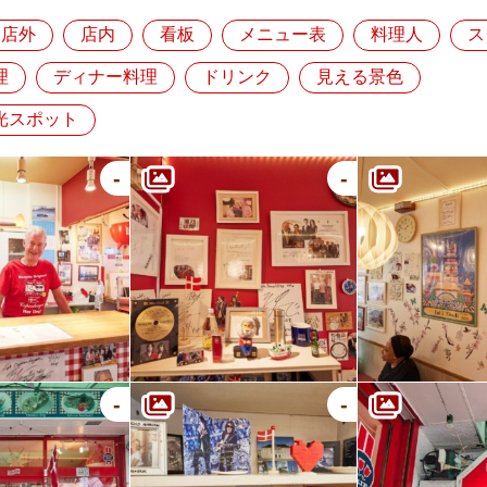
店外
店内
看板
メニュー表
料理人
ス
理
ディナー料理
ドリンク
見える景色
光スポット
-
-
-
-