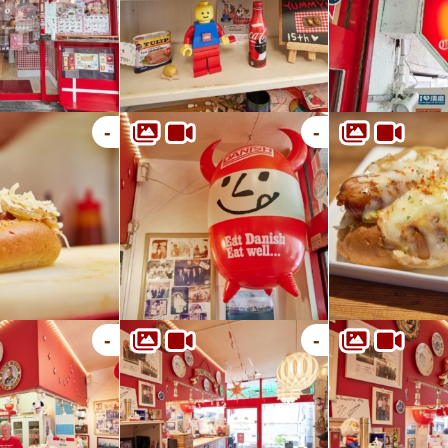
-
-
-
-