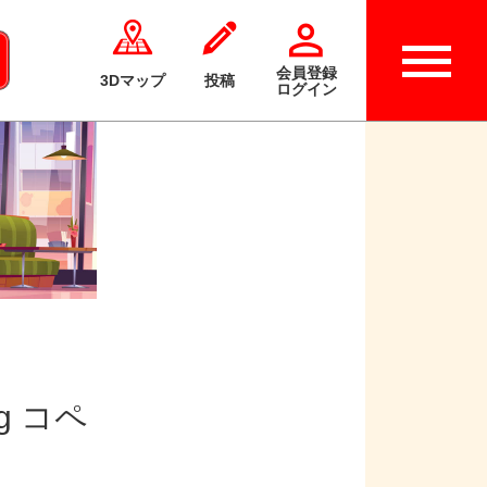
会員登録
3Dマップ
投稿
ログイン
og コペ